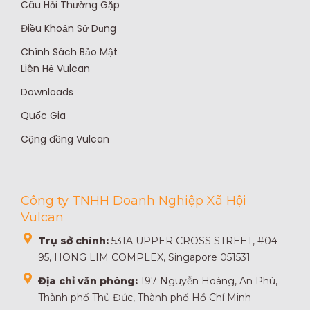
-
-
m
Câu Hỏi Thường Gặp
f
i
Điều Khoản Sử Dụng
n
Chính Sách Bảo Mật
Liên Hệ Vulcan
Downloads
Quốc Gia
Cộng đồng Vulcan
Công ty TNHH Doanh Nghiệp Xã Hội
Vulcan
Trụ sở chính:
531A UPPER CROSS STREET, #04-
95, HONG LIM COMPLEX, Singapore 051531
Địa chỉ văn phòng:
197 Nguyễn Hoàng, An Phú,
Thành phố Thủ Đức, Thành phố Hồ Chí Minh