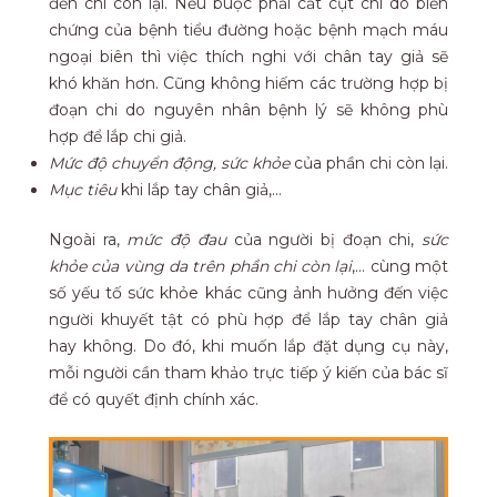
đến chi còn lại. Nếu buộc phải cắt cụt chi do biến
chứng của bệnh tiểu đường hoặc bệnh mạch máu
ngoại biên thì việc thích nghi với chân tay giả sẽ
khó khăn hơn. Cũng không hiếm các trường hợp bị
đoạn chi do nguyên nhân bệnh lý sẽ không phù
hợp để lắp chi giả.
Mức độ chuyển động, sức khỏe
của phần chi còn lại.
Mục tiêu
khi lắp tay chân giả,…
Ngoài ra,
mức độ đau
của người bị đoạn chi,
sức
khỏe của vùng da trên phần chi còn lại
,… cùng một
số yếu tố sức khỏe khác cũng ảnh hưởng đến việc
người khuyết tật có phù hợp để lắp tay chân giả
hay không. Do đó, khi muốn lắp đặt dụng cụ này,
mỗi người cần tham khảo trực tiếp ý kiến của bác sĩ
để có quyết định chính xác.