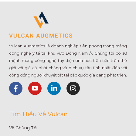
Vulcan Augmetics là doanh nghiệp tiên phong trong mảng
công nghệ y tế tại khu vực Đông Nam Á. Chúng tôi có sứ
mệnh mang công nghệ tay điện sinh học tiên tiến trên thế
giới với giá cả phải chăng và dịch vụ tận tình nhất đến với
cộng đồng người khuyết tật tại các quốc gia đang phát triển.
F
Y
L
I
a
o
i
n
c
u
n
s
e
t
k
t
b
u
e
a
Tìm Hiểu Về Vulcan
o
b
d
g
o
e
i
r
Về Chúng Tôi
k
n
a