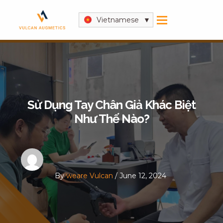
Skip
Post
to
navigation
Vietnamese
content
Sử Dụng Tay Chân Giả Khác Biệt
Như Thế Nào?
By
weare Vulcan
/
June 12, 2024