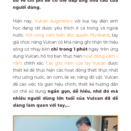
ưu về chi phí để có thể đáp ứng nhu cầu của
người dùng.
Hiện nay,
Vulcan Augmetics
với loại tay điện sinh
học đang rất được yêu thích ở cả trong và ngoài
nước.
Với vòng cảm biến độc quyền Myoband
, tay
giả chức năng Vulcan có khả năng ghi nhận tín hiệu
sóng cơ nhạy bén
chỉ trong 1 phút
ngay trên ứng
dụng Vulcan, hỗ trợ bạn thực hiện
hoạt động cầm –
nắm
chính xác.
Các góc nắm của tay Vulcan
được
thiết kế để thực hiện các hoạt động thiết thực nhất
như uống nước, ăn cơm, lái xe, nâng đồ vật. Vulcan
đề cao việc tối giản hiệu chỉnh, thiết kế hướng dẫn
cơ chế sử dụng
ngắn gọn, dễ hiểu, nhờ đó mà
nhiều người dùng lớn tuổi của Vulcan đã dễ
dàng làm quen với tay,…