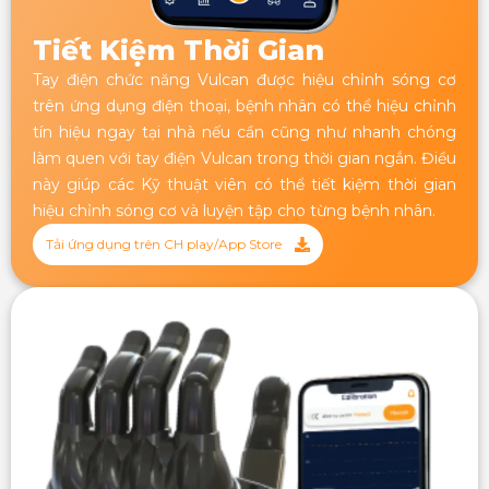
Tiết Kiệm Thời Gian
Tay điện chức năng Vulcan được hiệu chỉnh sóng cơ
trên ứng dụng điện thoại, bệnh nhân có thể hiệu chỉnh
tín hiệu ngay tại nhà nếu cần cũng như nhanh chóng
làm quen với tay điện Vulcan trong thời gian ngắn. Điều
này giúp các Kỹ thuật viên có thể tiết kiệm thời gian
hiệu chỉnh sóng cơ và luyện tập cho từng bệnh nhân.
Tải ứng dụng trên CH play/App Store