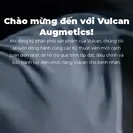
Chào mừng đến với Vulcan
Augmetics!
Khi đăng ký phân phối sản phẩm của Vulcan, chúng tôi
sẽ luôn đồng hành cùng các Kỹ thuật viên một cách
toàn diện nhất để hỗ trợ quá trình lắp đặt, điều chỉnh và
bảo hành tay điện chức năng Vulcan cho bệnh nhân.