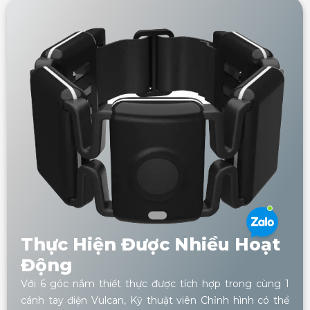
Thực Hiện Được Nhiều Hoạt
Động
Với 6 góc nắm thiết thực được tích hợp trong cùng 1
cánh tay điện Vulcan, Kỹ thuật viên Chỉnh hình có thể