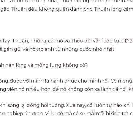
ề nhà. Là con út trong nhà, Thuận cũng tự nhận mình m
ng gặp Thuận đều không quên dành cho Thuận lòng cả
h tay Thuận, những ca mổ và theo dõi vẫn tiếp tục. Đi
 để gần gũi và hỗ trợ anh từ những bước nhỏ nhất.
mình nản lòng và mông lung không cô?
ống được với mình là hạnh phúc cho mình rồi. Cô mong 
g viên nó nhiều hơn, để nó không còn xa lánh xã hội, kh
i sống lại dòng hồi tưởng. Xưa nay, cô luôn tự hào kh
 nghiệp ổn định. Vì lẽ đó mà cô sẽ mãi mãi hi sinh tất c