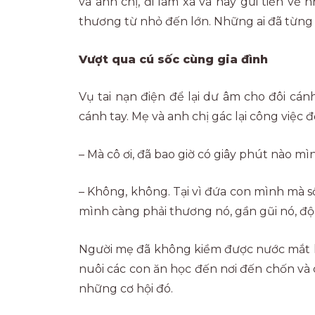
và anh chị, đi làm xa và hay gửi tiền v
thương từ nhỏ đến lớn. Những ai đã từ
Vượt qua cú sốc cùng gia đình
Vụ tai nạn điện để lại dư âm cho đôi cán
cánh tay. Mẹ và anh chị gác lại công việc
– Mà cô ơi, đã bao giờ có giây phút nào 
– Không, không. Tại vì đứa con mình mà s
mình càng phải thương nó, gần gũi nó, độn
Người mẹ đã không kiềm được nước mắt kh
nuôi các con ăn học đến nơi đến chốn và cơ
những cơ hội đó.