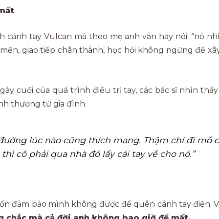
mất
 cánh tay Vulcan mà theo mẹ anh vẫn hay nói: “nó nhìn
dễ mến, giao tiếp chân thành, học hỏi không ngừng để xâ
ày cuối của quá trình điều trị tay, các bác sĩ nhìn th
h thương từ gia đình.
ra đường lúc nào cũng thích mang. Thậm chí đi mổ c
thì cô phải qua nhà đó lấy cái tay về cho nó.”
muốn đảm bảo mình không được để quên cánh tay điện. V
ững chắc mà cả đời anh không bao giờ để mất.