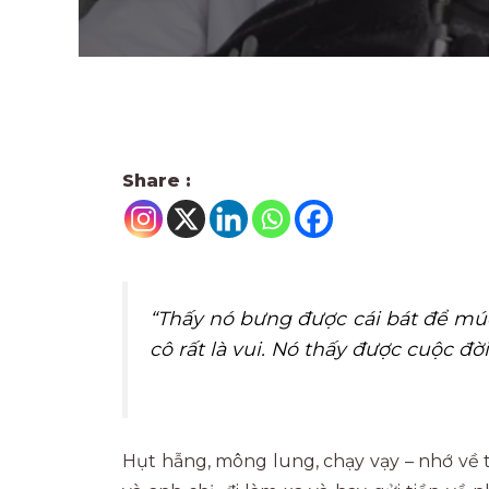
Share :
“Thấy nó bưng được cái bát để mú
cô rất là vui. Nó thấy được cuộc đờ
Hụt hẫng, mông lung, chạy vạy – nhớ về