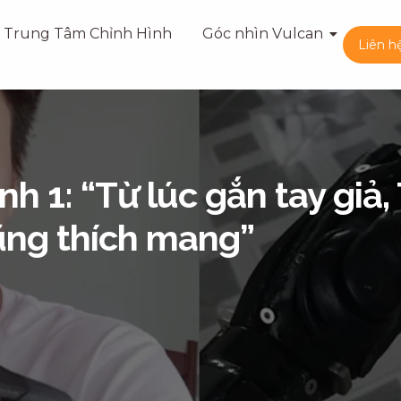
Trung Tâm Chỉnh Hình
Góc nhìn Vulcan
Liên h
h 1: “Từ lúc gắn tay giả,
ũng thích mang”