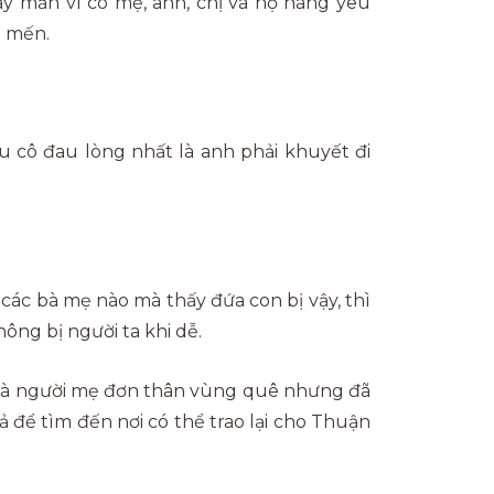
ay mắn vì có mẹ, anh, chị và họ hàng yêu
m mến.
ều cô đau lòng nhất là anh phải khuyết đi
các bà mẹ nào mà thấy đứa con bị vậy, thì
ông bị người ta khi dễ.
i là người mẹ đơn thân vùng quê nhưng đã
ả để tìm đến nơi có thể trao lại cho Thuận