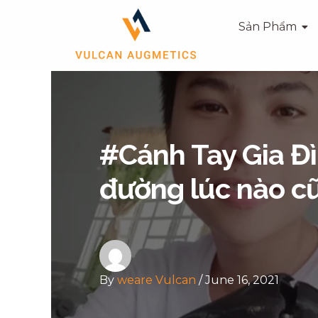
Skip
Post
Sản Phẩm
to
navigation
content
#Cánh Tay Gia Đìn
đường lúc nào c
By
weare Vulcan
/
June 16, 2021