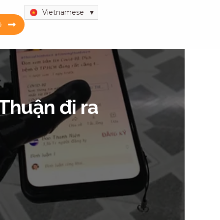
Vietnamese
ệ
 Thuận đi ra